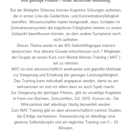
ihre geistige Fitness – unter fachlicher Anleitung.
Bei der Multiplen Sklerose können Kognitive Störungen auftreten,
die in erster Linie die Gedächtnis- und Konzentrationsfähigkeit
betreffen. Wissenschaftler haben festgestellt, dass Schäden im
Zentralnervensystem die kognitiven Fähigkeiten bereits zu einem
Zeitpunkt beeinflussen können, an dem andere Symptome noch
nicht auftreten.
Dieses Thema wurde in der MS-Selbsthilfegruppe intensiv
besprochen. Aus diesem Grunde entschlossen sich 7 Mitglieder
der Gruppe an einem Kurs zum Mental Aktiven Training ( MAT )
teil zu nehmen.
MAT ist eine wissenschaftlich anerkannte und geprüfte Methode
zur Steigerung und Erhaltung der geistigen Leistungsfähigkeit.
Das Training kann individuell angepasst werden, damit es am
wirksamsten ist und vor allem dass es auch Spaß macht.
Zur Steigerung der geistigen Fitness, gibt es unzählige Angebote
in Form von Büchern, Zeitschriften, CD, DVD, Kursen etc. Die
Wirksamkeit darf allerdings häufig bezweifelt werden.
Zum MAT Training gibt es aber wissenschaftlich seriöse Studien
die Erfolge nachweisen. Voraussetzung ist allerdings eine
gewisse Selbstdisziplin und ein tägliches Training von 5 – 10
Minuten.