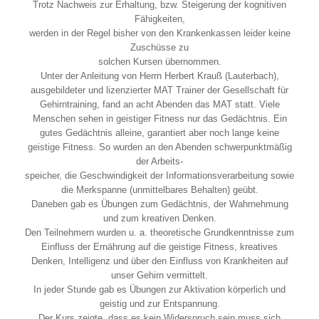
Trotz Nachweis zur Erhaltung, bzw. Steigerung der kognitiven
Fähigkeiten,
werden in der Regel bisher von den Krankenkassen leider keine
Zuschüsse zu
solchen Kursen übernommen.
Unter der Anleitung von Herrn Herbert Krauß (Lauterbach),
ausgebildeter und lizenzierter MAT Trainer der Gesellschaft für
Gehirntraining, fand an acht Abenden das MAT statt. Viele
Menschen sehen in geistiger Fitness nur das Gedächtnis. Ein
gutes Gedächtnis alleine, garantiert aber noch lange keine
geistige Fitness. So wurden an den Abenden schwerpunktmäßig
der Arbeits-
speicher, die Geschwindigkeit der Informationsverarbeitung sowie
die Merkspanne (unmittelbares Behalten) geübt.
Daneben gab es Übungen zum Gedächtnis, der Wahrnehmung
und zum kreativen Denken.
Den Teilnehmern wurden u. a. theoretische Grundkenntnisse zum
Einfluss der Ernährung auf die geistige Fitness, kreatives
Denken, Intelligenz und über den Einfluss von Krankheiten auf
unser Gehirn vermittelt.
In jeder Stunde gab es Übungen zur Aktivation körperlich und
geistig und zur Entspannung.
Der Kurs zeigte, dass es kein Widerspruch sein muss sich