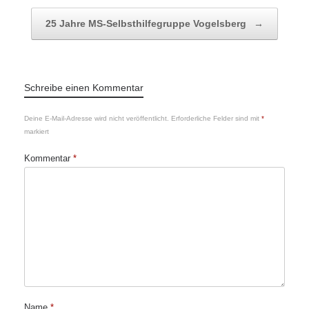
25 Jahre MS-Selbsthilfegruppe Vogelsberg
→
Schreibe einen Kommentar
Deine E-Mail-Adresse wird nicht veröffentlicht.
Erforderliche Felder sind mit
*
markiert
Kommentar
*
Name
*