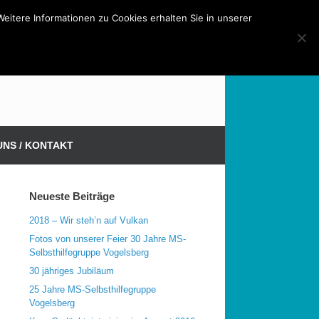
tere Informationen zu Cookies erhalten Sie in unserer
MS-Selbsthilfegruppe Vogelsberg
UNS / KONTAKT
Neueste Beiträge
2018 – Wir steh’n auf Vulkan
Fotos von unserer Feier 30 Jahre MS-
Selbsthilfegruppe Vogelsberg
30 jähriges Jubiläum
25 Jahre MS-Selbsthilfegruppe
Vogelsberg