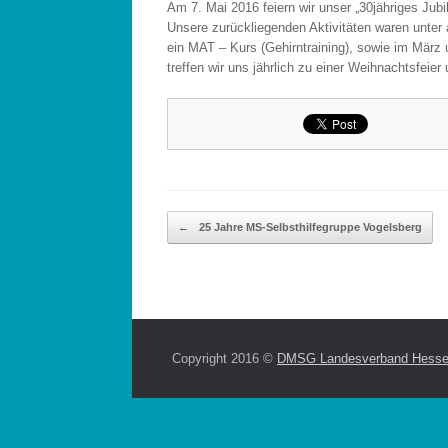
Am 7. Mai 2016 feiern wir unser „30jähriges Jub
Unsere zurückliegenden Aktivitäten waren unte
ein MAT – Kurs (Gehirntraining), sowie im März 
treffen wir uns jährlich zu einer Weihnachtsfei
Beitragsnavigation
←
25 Jahre MS-Selbsthilfegruppe Vogelsberg
Copyright 2016 ©
DMSG Landesverband Hesse