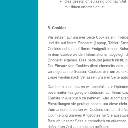
dies gesetzlich zulässig und nach Art.
mit Ihnen erforderlich ist.
5. Cookies
Wir setzen auf unserer Seite Cookies ein. Hierbe
und die auf Ihrem Endgerät (Laptop, Tablet, Sm
Cookies richten auf Ihrem Endgerät keinen Schad
In dem Cookie werden Informationen abgelegt, 
Endgerät ergeben. Dies bedeutet jedoch nicht, da
Der Einsatz von Cookies dient einerseits dazu,
wir sogenannte Session-Cookies ein, um zu erke
Diese werden nach Verlassen unserer Seite auto
Darüber hinaus setzen wir ebenfalls zur Optimier
bestimmten festgelegten Zeitraum auf Ihrem En
Dienste in Anspruch zu nehmen, wird automatisc
Einstellungen sie getätigt haben, um diese nic
Zum anderen setzten wir Cookies ein, um die N
Optimierung unseres Angebotes für Sie auszuwer
Besuch unserer Seite automatisch zu erkennen, 
definierten Zeit automatisch gelöscht.