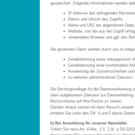
gespeichert. Folgende Informationen werden dabe
IP-Adresse des anfragenden Rechners
Datum und Uhrzeit des Zugriffs,
Name und URL der abgerufenen Datei
Website, von der aus der Zugriff erfolg
verwendeter Browser und ggf. das Bet
Die genannten Daten werden durch uns zu folge
Gewährleistung eines reibungslosen V
Gewährleistung einer komfortablen Nu
Auswertung der Systemsicherheit und -
zu weiteren administrativen Zwecken.
Die Rechtsgrundlage für die Datenverarbeitung is
oben aufgelisteten Zwecken zur Datenerhebung.
Rückschlüsse auf Ihre Person zu ziehen.
Darüber hinaus setzen wir beim Besuch unserer
erhalten Sie unter den Ziff. 4 und 5 dieser Date
b) Bei Anmeldung für unseren Newsletter
Sofern Sie nach Art. 6 Abs. 1 S. 1 lit. a DS-GVO