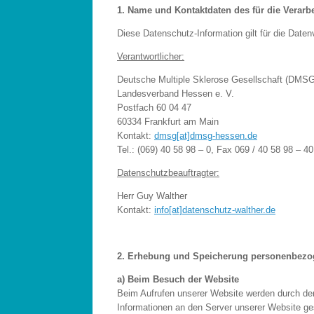
1. Name und Kontaktdaten des für die Verarb
Diese Datenschutz-Information gilt für die Daten
Verantwortlicher:
Deutsche Multiple Sklerose Gesellschaft (DMSG
Landesverband Hessen e. V.
Postfach 60 04 47
60334 Frankfurt am Main
Kontakt:
dmsg[at]dmsg-hessen.de
Tel.: (069) 40 58 98 – 0, Fax 069 / 40 58 98 – 40
Datenschutzbeauftragter:
Herr Guy Walther
Kontakt:
info[at]datenschutz-walther.de
2. Erhebung und Speicherung personenbezo
a) Beim Besuch der Website
Beim Aufrufen unserer Website werden durch d
Informationen an den Server unserer Website ge