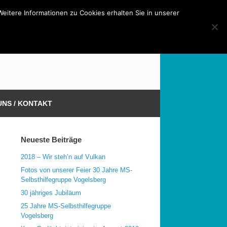
tere Informationen zu Cookies erhalten Sie in unserer
MS-Selbsthilfegruppe Vogelsberg
UNS / KONTAKT
Neueste Beiträge
2018 – Wir steh’n auf Vulkan
Fotos von unserer Feier 30 Jahre MS-
Selbsthilfegruppe Vogelsberg
30 jähriges Jubiläum
25 Jahre MS-Selbsthilfegruppe
Vogelsberg