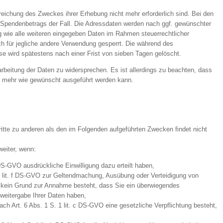
rreichung des Zweckes ihrer Erhebung nicht mehr erforderlich sind. Bei den
 Spendenbetrags der Fall. Die Adressdaten werden nach ggf. gewünschter
 wie alle weiteren eingegeben Daten im Rahmen steuerrechtlicher
ch für jegliche andere Verwendung gesperrt. Die während des
 wird spätestens nach einer Frist von sieben Tagen gelöscht.
rarbeitung der Daten zu widersprechen. Es ist allerdings zu beachten, dass
t mehr wie gewünscht ausgeführt werden kann.
ritte zu anderen als den im Folgenden aufgeführten Zwecken findet nicht
weiter, wenn:
a DS-GVO ausdrückliche Einwilligung dazu erteilt haben,
 1 lit. f DS-GVO zur Geltendmachung, Ausübung oder Verteidigung von
d kein Grund zur Annahme besteht, dass Sie ein überwiegendes
weitergabe Ihrer Daten haben,
nach Art. 6 Abs. 1 S. 1 lit. c DS-GVO eine gesetzliche Verpflichtung besteht,