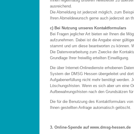
Ihnen regelmäßig unseren Newsletter zu übersen
ausreichend.
Die Abmeldung ist jederzeit möglich, zum Beispi
Ihren Abmeldewunsch gerne auch jederzeit an t
c) Bei Nutzung unseres Kontaktformulars
Bei Fragen jeglicher Art bieten wir Ihnen die Mög
aufzunehmen. Dabei ist die Angabe einer gültige
stammt und um diese beantworten zu können. Wei
Die Datenverarbeitung zum Zwecke der Kontaktau
Grundlage Ihrer freiwillig erteilten Einwilligung.
Die über Internet-Onlinedienste erhobenen Daten
System der DMSG Hessen übergeleitet und dort g
Aufgabenerfüllung nicht mehr benötigt werden. 
Löschungsfristen. Wenn es sich aber um eine On
Aufbewahrungsfristen nach den Grundsätzen für
Die für die Benutzung des Kontaktformulars vo
Ihnen gestellten Anfrage automatisch gelöscht.
3. Online-Spende auf www.dmsg-hessen.de