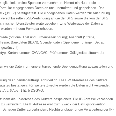
e Möglichkeit, online Spenden vorzunehmen. Nimmt ein Nutzer diese
 Formular eingegebenen Daten an uns übermittelt und gespeichert. Das
 AG („BFS“) bereitgestellt. Die eingegebenen Daten werden zur Ausführung
r verschlüsselten SSL-Verbindung an die der BFS sowie die von der BFS
echnischen Dienstleister weitergegeben. Eine Weitergabe der Daten an
ten werden mit dem Formular erhoben:
ede (optional Titel und Firmenbezeichnung); Anschrift (Straße,
Adresse; Bankdaten (IBAN); Spendendaten (Spendenempfänger, Betrag,
 gewünscht)
entyp, Kartennummer, CVV-/CVC- Prüfnummer, Gültigkeitszeitraum der
en wir die Daten, um eine entsprechende Spendenquittung auszustellen und
rung des Spendenauftrags erforderlich. Die E-Mail-Adresse des Nutzers
ags zu bestätigen. Für weitere Zwecke werden die Daten nicht verwendet.
st Art. 6 Abs. 1 lit. b DSGVO.
 zudem die IP-Adresse des Nutzers gespeichert. Die IP-Adresse verwenden
 zu verhindern. Die IP-Adresse wird zum Zweck der Betrugsprävention
Schaden Dritter zu verhindern. Rechtgrundlage für die Verarbeitung der IP-