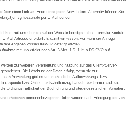
den. Für den Empfang des Newsletters ist die Angabe einer E-Mail-Adresse
el über einen Link am Ende eines jeden Newsletters. Alternativ können Sie
helen[at]dmsg-hessen.de per E-Mail senden.
lichkeit, mit uns über ein auf der Website bereitgestelltes Formular Kontakt
n E-Mail-Adresse erforderlich, damit wir wissen, von wem die Anfrage
tere Angaben können freiwillig getätigt werden.
fnahme mit uns erfolgt nach Art. 6 Abs. 1 S. 1 lit. a DS-GVO auf
 werden zur weiteren Verarbeitung und Nutzung auf das Client-/Server-
espeichert. Die Löschung der Daten erfolgt, wenn sie zur
Je nach Anwendung gibt es unterschiedliche Aufbewahrungs- bzw.
line-Spende bzw. Online-Lastschrifteinzug handelt, bestimmen sich die
 die Ordnungsmäßigkeit der Buchführung und steuergesetzlichen Vorgaben.
n uns erhobenen personenbezogenen Daten werden nach Erledigung der von