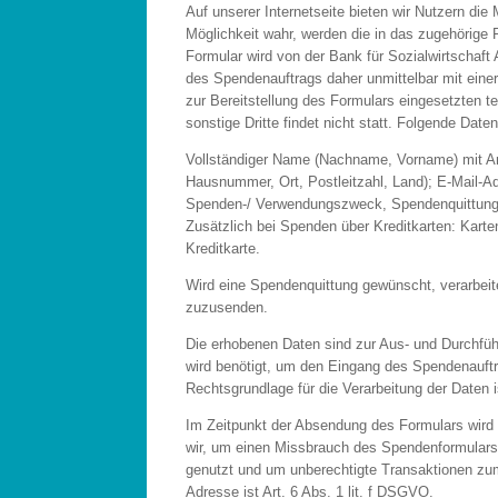
Auf unserer Internetseite bieten wir Nutzern di
Möglichkeit wahr, werden die in das zugehörige
Formular wird von der Bank für Sozialwirtschaft
des Spendenauftrags daher unmittelbar mit eine
zur Bereitstellung des Formulars eingesetzten t
sonstige Dritte findet nicht statt. Folgende Da
Vollständiger Name (Nachname, Vorname) mit Anr
Hausnummer, Ort, Postleitzahl, Land); E-Mail-
Spenden-/ Verwendungszweck, Spendenquittung
Zusätzlich bei Spenden über Kreditkarten: Kart
Kreditkarte.
Wird eine Spendenquittung gewünscht, verarbeit
zuzusenden.
Die erhobenen Daten sind zur Aus- und Durchfüh
wird benötigt, um den Eingang des Spendenauftr
Rechtsgrundlage für die Verarbeitung der Daten i
Im Zeitpunkt der Absendung des Formulars wird
wir, um einen Missbrauch des Spendenformulars
genutzt und um unberechtigte Transaktionen zum 
Adresse ist Art. 6 Abs. 1 lit. f DSGVO.