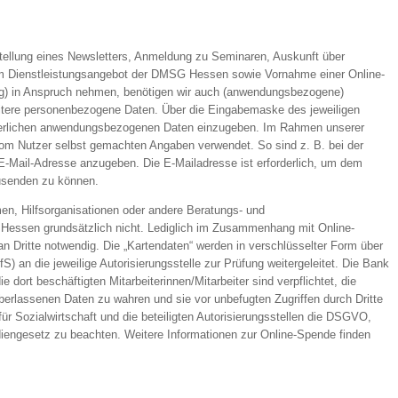
tellung eines Newsletters, Anmeldung zu Seminaren, Auskunft über
um Dienstleistungsangebot der DMSG Hessen sowie Vornahme einer Online-
zug) in Anspruch nehmen, benötigen wir auch (anwendungsbezogene)
tere personenbezogene Daten. Über die Eingabemaske des jeweiligen
rderlichen anwendungsbezogenen Daten einzugeben. Im Rahmen unserer
 vom Nutzer selbst gemachten Angaben verwendet. So sind z. B. bei der
E-Mail-Adresse anzugeben. Die E-Mailadresse ist erforderlich, um dem
zusenden zu können.
en, Hilfsorganisationen oder andere Beratungs- und
G Hessen grundsätzlich nicht. Lediglich im Zusammenhang mit Online-
an Dritte notwendig. Die „Kartendaten“ werden in verschlüsselter Form über
S) an die jeweilige Autorisierungsstelle zur Prüfung weitergeleitet. Die Bank
ie dort beschäftigten Mitarbeiterinnen/Mitarbeiter sind verpflichtet, die
r überlassenen Daten zu wahren und sie vor unbefugten Zugriffen durch Dritte
für Sozialwirtschaft und die beteiligten Autorisierungsstellen die DSGVO,
ngesetz zu beachten. Weitere Informationen zur Online-Spende finden