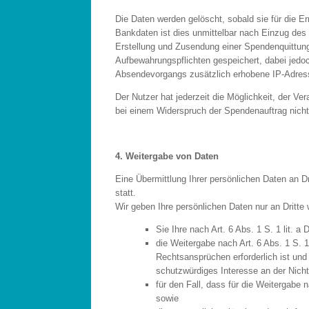
Die Daten werden gelöscht, sobald sie für die E
Bankdaten ist dies unmittelbar nach Einzug des
Erstellung und Zusendung einer Spendenquittung
Aufbewahrungspflichten gespeichert, dabei jedo
Absendevorgangs zusätzlich erhobene IP-Adresse
Der Nutzer hat jederzeit die Möglichkeit, der Ve
bei einem Widerspruch der Spendenauftrag nich
4. Weitergabe von Daten
Eine Übermittlung Ihrer persönlichen Daten an D
statt.
Wir geben Ihre persönlichen Daten nur an Dritte 
Sie Ihre nach Art. 6 Abs. 1 S. 1 lit. 
die Weitergabe nach Art. 6 Abs. 1 S.
Rechtsansprüchen erforderlich ist un
schutzwürdiges Interesse an der Nicht
für den Fall, dass für die Weitergabe 
sowie