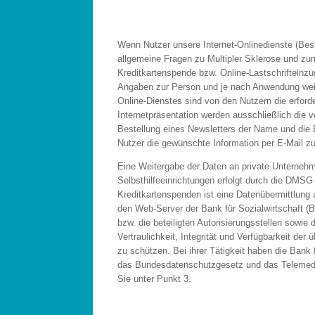
Wenn Nutzer unsere Internet-Onlinedienste (Bes
allgemeine Fragen zu Multipler Sklerose und z
Kreditkartenspende bzw. Online-Lastschriftein
Angaben zur Person und je nach Anwendung wei
Online-Dienstes sind von den Nutzern die erfo
Internetpräsentation werden ausschließlich die
Bestellung eines Newsletters der Name und die 
Nutzer die gewünschte Information per E-Mail 
Eine Weitergabe der Daten an private Unternehm
Selbsthilfeeinrichtungen erfolgt durch die DMS
Kreditkartenspenden ist eine Datenübermittlung 
den Web-Server der Bank für Sozialwirtschaft (Bf
bzw. die beteiligten Autorisierungsstellen sowie d
Vertraulichkeit, Integrität und Verfügbarkeit de
zu schützen. Bei ihrer Tätigkeit haben die Bank 
das Bundesdatenschutzgesetz und das Telemedie
Sie unter Punkt 3.