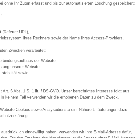
i ohne Ihr Zutun erfasst und bis zur automatisierten Löschung gespeichert:
,
,
t (Referrer-URL),
riebssystem Ihres Rechners sowie der Name Ihres Access-Providers.
nden Zwecken verarbeitet:
erbindungsaufbaus der Website,
tzung unserer Website,
stabilität sowie
t Art. 6 Abs. 1 S. 1 lit. f DS-GVO. Unser berechtigtes Interesse folgt aus
 In keinem Fall verwenden wir die erhobenen Daten zu dem Zweck,
 Website Cookies sowie Analysedienste ein. Nähere Erläuterungen dazu
nschutzerklärung.
 ausdrücklich eingewilligt haben, verwenden wir Ihre E-Mail-Adresse dafür,