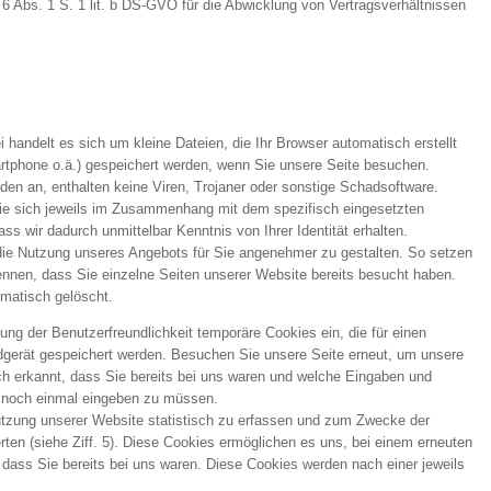
 6 Abs. 1 S. 1 lit. b DS-GVO für die Abwicklung von Vertragsverhältnissen
i handelt es sich um kleine Dateien, die Ihr Browser automatisch erstellt
artphone o.ä.) gespeichert werden, wenn Sie unsere Seite besuchen.
en an, enthalten keine Viren, Trojaner oder sonstige Schadsoftware.
die sich jeweils im Zusammenhang mit dem spezifisch eingesetzten
ss wir dadurch unmittelbar Kenntnis von Ihrer Identität erhalten.
 die Nutzung unseres Angebots für Sie angenehmer zu gestalten. So setzen
nnen, dass Sie einzelne Seiten unserer Website bereits besucht haben.
matisch gelöscht.
ung der Benutzerfreundlichkeit temporäre Cookies ein, die für einen
dgerät gespeichert werden. Besuchen Sie unsere Seite erneut, um unsere
h erkannt, dass Sie bereits bei uns waren und welche Eingaben und
ht noch einmal eingeben zu müssen.
utzung unserer Website statistisch zu erfassen und zum Zwecke der
ten (siehe Ziff. 5). Diese Cookies ermöglichen es uns, bei einem erneuten
dass Sie bereits bei uns waren. Diese Cookies werden nach einer jeweils